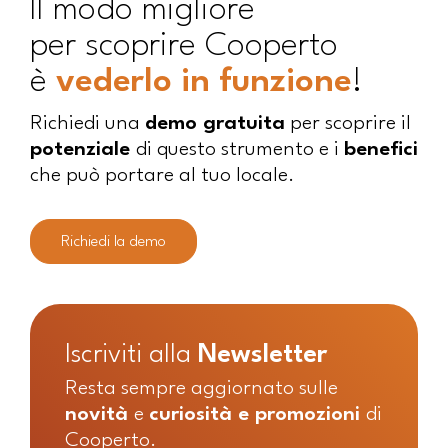
ll modo migliore
per scoprire Cooperto
è
vederlo in funzione
!
Richiedi una
demo gratuita
per scoprire il
potenziale
di questo strumento e i
benefici
che può portare al tuo locale.
Richiedi la demo
Iscriviti alla
Newsletter
Resta sempre aggiornato sulle
novità
e
curiosità e
promozioni
di
Cooperto.