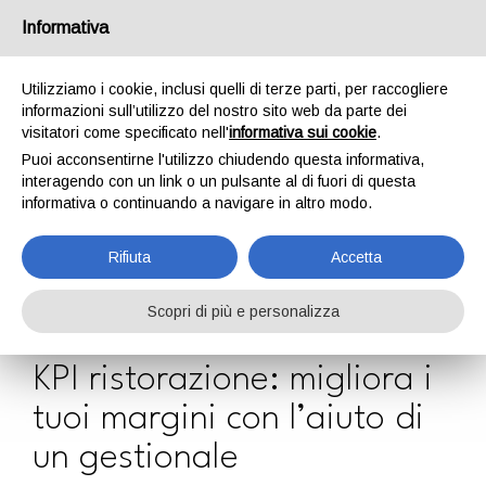
Lavori per portare risultati ai ristoratori?
Informativa
Scopri il programma partner
Utilizziamo i cookie, inclusi quelli di terze parti, per raccogliere
informazioni sull’utilizzo del nostro sito web da parte dei
visitatori come specificato nell'
informativa sui cookie
.
Puoi acconsentirne l'utilizzo chiudendo questa informativa,
Blog
interagendo con un link o un pulsante al di fuori di questa
informativa o continuando a navigare in altro modo.
Home
Blog
KPI ristorazione: migliora i tuoi margini con l’aiuto di un gestionale
Rifiuta
Accetta
Scopri di più e personalizza
17 febbraio 2026
KPI ristorazione: migliora i
tuoi margini con l’aiuto di
un gestionale