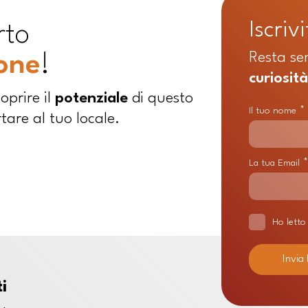
Iscrivi
rto
Resta se
ione
!
curiosit
oprire il
potenziale
di questo
*
Il tuo nome
are al tuo locale.
*
La tua Email
Ho letto
i