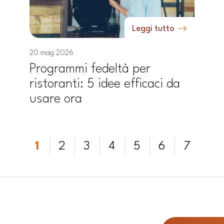
Leggi tutto
20 mag 2026
Programmi fedeltà per
ristoranti: 5 idee efficaci da
usare ora
1
2
3
4
5
6
7