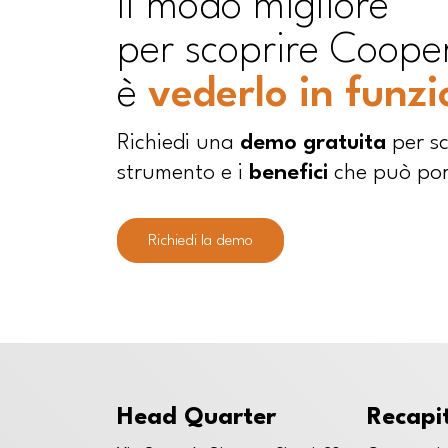
ll modo migliore
per scoprire Coope
è
vederlo in funz
Richiedi una
demo gratuita
per sc
strumento e i
benefici
che può port
Richiedi la demo
Head Quarter
Recapit