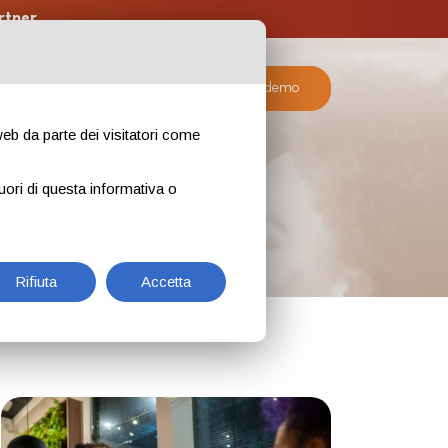
rtner
ratuite
Piani
Richiedi la demo
 web da parte dei visitatori come
uori di questa informativa o
Rifiuta
Accetta