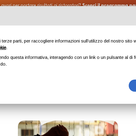
Lavori per portare risultati ai ristoratori?
Scopri il programma pa
Funzionalità
Soluzioni
Interviste clienti
Risorse g
di terze parti, per raccogliere informazioni sull’utilizzo del nostro sito
okie
.
Blog
endo questa informativa, interagendo con un link o un pulsante al di f
odo.
Home
Blog