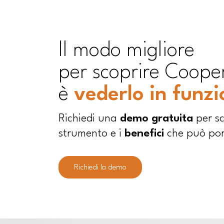
ll modo migliore
per scoprire Coope
è
vederlo in funz
Richiedi una
demo gratuita
per sc
strumento e i
benefici
che può port
Richiedi la demo