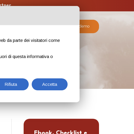
rtner
ratuite
Piani
Richiedi la demo
 web da parte dei visitatori come
uori di questa informativa o
Rifiuta
Accetta
Ebook, Checklist e