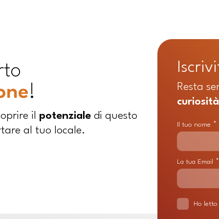
Iscrivi
rto
Resta se
ione
!
curiosit
oprire il
potenziale
di questo
*
Il tuo nome
are al tuo locale.
*
La tua Email
Ho letto