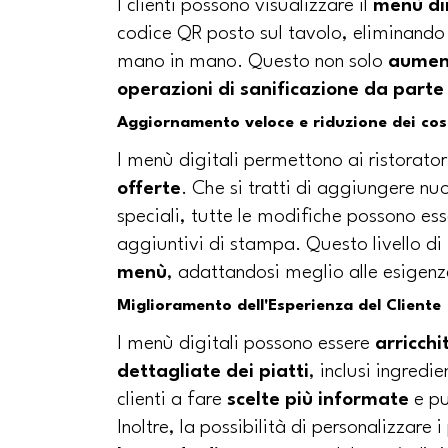
I clienti possono visualizzare il
menù di
codice QR posto sul tavolo, eliminando 
mano in mano. Questo non solo
aument
operazioni di sanificazione da parte
Aggiornamento veloce e riduzione dei cos
I menù digitali permettono ai ristorator
offerte
. Che si tratti di aggiungere nu
speciali, tutte le modifiche possono es
aggiuntivi di stampa. Questo livello di 
menù
, adattandosi meglio alle esigenze
Miglioramento dell'Esperienza del Cliente
I menù digitali possono essere
arricchi
dettagliate dei piatti
, inclusi ingredie
clienti a fare
scelte più informate
e pu
Inoltre, la possibilità di personalizzare i