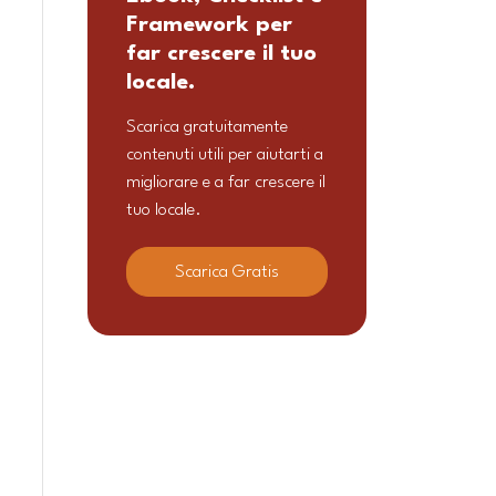
Framework per
far crescere il tuo
locale.
Scarica gratuitamente
contenuti utili per aiutarti a
migliorare e a far crescere il
tuo locale.
Scarica Gratis